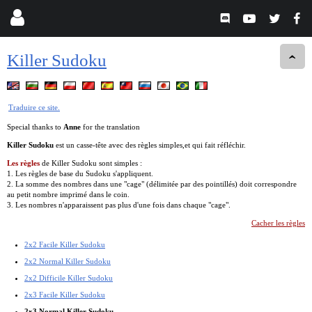
Killer Sudoku
Traduire ce site.
Special thanks to
Anne
for the translation
Killer Sudoku
est un casse-tête avec des règles simples,et qui fait réfléchir.
Les règles
de Killer Sudoku sont simples :
1. Les règles de base du Sudoku s'appliquent.
2. La somme des nombres dans une "cage" (délimitée par des pointillés) doit correspondre
au petit nombre imprimé dans le coin.
3. Les nombres n'apparaissent pas plus d'une fois dans chaque "cage".
Cacher les règles
2x2 Facile Killer Sudoku
2x2 Normal Killer Sudoku
2x2 Difficile Killer Sudoku
2x3 Facile Killer Sudoku
2x3 Normal Killer Sudoku