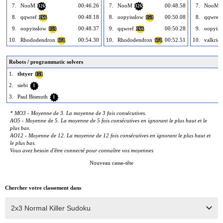
7.
NooM
00:46.26
7.
NooM
00:48.58
7.
NooM
326
326
8.
qqwref
00:48.18
8.
oopyisslow
00:50.08
8.
qqwref
266
153
9.
oopyisslow
00:48.37
9.
qqwref
00:50.28
9.
oopyiss
153
266
10.
Rhododendron
00:54.30
10.
Rhododendron
00:52.51
10.
valkriee
171
171
Robots / programmatic solvers
1.
tlstyer
151
2.
siebi
1
3.
Paul Bismuth
1
* MO3 - Moyenne de 3. La moyenne de 3 fois consécutives.
AO5 - Moyenne de 5. La moyenne de 5 fois consécutives en ignorant le plus haut et le
plus bas.
AO12 - Moyenne de 12. La moyenne de 12 fois consécutives en ignorant le plus haut et
le plus bas.
Vous avez besoin d'être connecté pour connaître vos moyennes
Nouveau casse-tête
Chercher votre classement dans