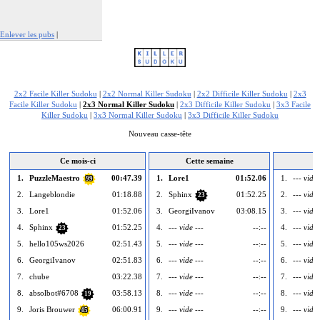
Enlever les pubs
|
Signaler cette publicité
2x2 Facile Killer Sudoku
|
2x2 Normal Killer Sudoku
|
2x2 Difficile Killer Sudoku
|
2x3
Facile Killer Sudoku
|
2x3 Normal Killer Sudoku
|
2x3 Difficile Killer Sudoku
|
3x3 Facile
Killer Sudoku
|
3x3 Normal Killer Sudoku
|
3x3 Difficile Killer Sudoku
Nouveau casse-tête
Ce mois-ci
Cette semaine
A
1.
PuzzleMaestro
00:47.39
1.
Lore1
01:52.06
1.
--- vide 
99
2.
Langeblondie
01:18.88
2.
Sphinx
01:52.25
2.
--- vide 
23
3.
Lore1
01:52.06
3.
GeorgiIvanov
03:08.15
3.
--- vide 
4.
Sphinx
01:52.25
4.
--- vide ---
--:--
4.
--- vide 
23
5.
hello105ws2026
02:51.43
5.
--- vide ---
--:--
5.
--- vide 
6.
GeorgiIvanov
02:51.83
6.
--- vide ---
--:--
6.
--- vide 
7.
chube
03:22.38
7.
--- vide ---
--:--
7.
--- vide 
8.
absolbot#6708
03:58.13
8.
--- vide ---
--:--
8.
--- vide 
19
9.
Joris Brouwer
06:00.91
9.
--- vide ---
--:--
9.
--- vide 
45